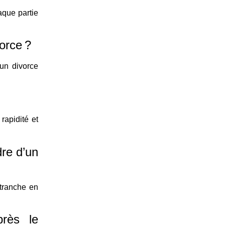
aque partie
orce ?
un divorce
rapidité et
dre d’un
 tranche en
près le