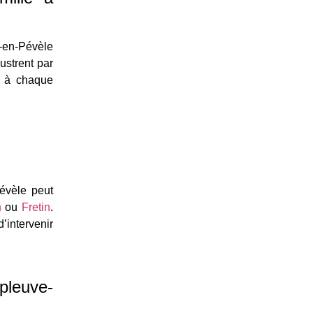
-en-Pévèle
ustrent par
e à chaque
Pévèle peut
n
ou
Fretin
.
intervenir
pleuve-