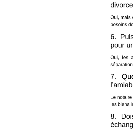
divorce
Oui, mais 
besoins de 
6. Pui
pour u
Oui, les 
séparation
7. Que
l’amiab
Le notaire
les biens 
8. Doi
échang