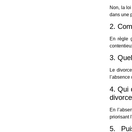
Non, la lo
dans une p
2. Com
En règle 
contentieu
3. Quel
Le divorce
l’absence 
4. Qui 
divorce
En l’absen
priorisant l
5. Pui