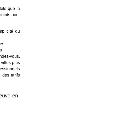
tels que la
points pour
plicité du
ces
s
endez-vous.
villes plus
essionnels
 des tarifs
euve-en-