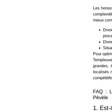
Les honora
complexité
mieux comp
Divo
proc
Divor
Situ
Pour optim
Templeuve-
grandes, 
localisés
compétitifs
FAQ : L
Pévèle
1. Est-