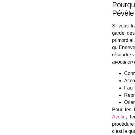
Pourquo
Pévèle
Si vous tr
garde des 
primordial
qu’Enneve
résoudre v
avocat en 
Conn
Acco
Facil
Repré
Orien
Pour les 
Avelin
, Te
procédure 
c’est la qu