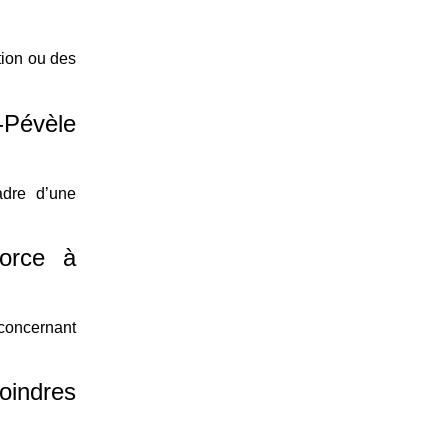
tion ou des
-Pévèle
adre d’une
vorce à
 concernant
oindres