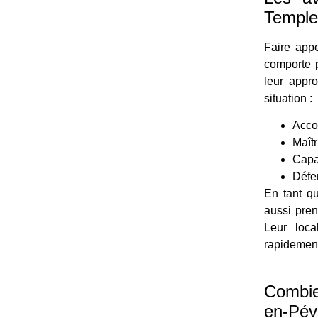
Temple
Faire app
comporte p
leur appr
situation :
Acco
Maîtr
Capa
Défe
En tant qu
aussi pre
Leur loca
rapidement
Combie
en-Pév