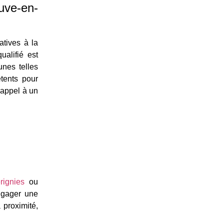
euve-en-
atives à la
ualifié est
nes telles
tents pour
 appel à un
rignies
ou
ngager une
 proximité,