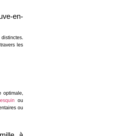
uve-en-
distinctes.
travers les
 optimale,
esquin
ou
entaires ou
mille à