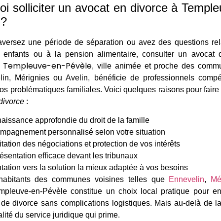
i solliciter un avocat en divorce à Templ
 ?
aversez une période de séparation ou avez des questions rel
enfants ou à la pension alimentaire, consulter un avocat q
Templeuve-en-Pévèle
.
, ville animée et proche des commu
lin, Mérignies ou Avelin, bénéficie de professionnels compé
os problématiques familiales. Voici quelques raisons pour faire
divorce
:
aissance approfondie du droit de la famille
mpagnement personnalisé selon votre situation
itation des négociations et protection de vos intérêts
sentation efficace devant les tribunaux
tation vers la solution la mieux adaptée à vos besoins
habitants des communes voisines telles que
Ennevelin
,
Mé
mpleuve-en-Pévèle constitue un choix local pratique pour e
de divorce sans complications logistiques. Mais au-delà de la
alité du service juridique qui prime.