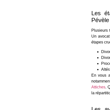
Les ét
Pévèle
Plusieurs 
Un avocat 
étapes cru
Divo
Divor
Procé
Altér
En vous a
notammen
Attiches
. 
la répartit
Les av