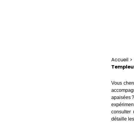
Accueil
>
Templeu
Vous cher
accompagn
apaisées ?
expériment
consulter
détaille le